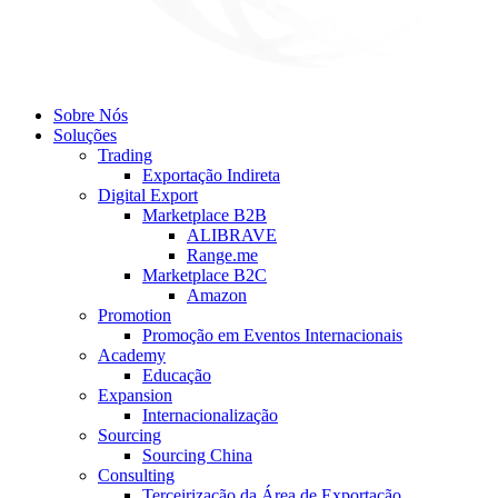
Sobre Nós
Soluções
Trading
Exportação Indireta
Digital Export
Marketplace B2B
ALIBRAVE
Range.me
Marketplace B2C
Amazon
Promotion
Promoção em Eventos Internacionais
Academy
Educação
Expansion
Internacionalização
Sourcing
Sourcing China
Consulting
Terceirização da Área de Exportação