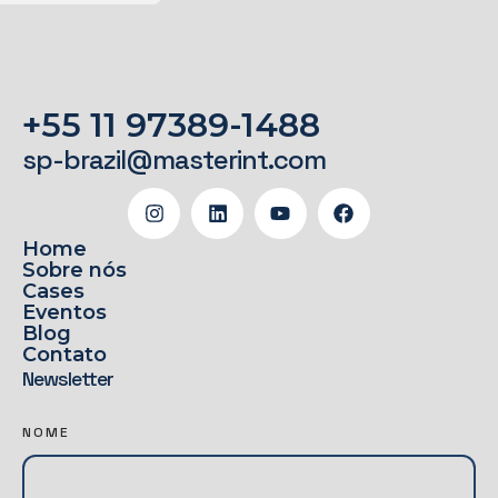
+55 11 97389-1488
sp-brazil@masterint.com
Home
Sobre nós
Cases
Eventos
Blog
Contato
Newsletter
N
NOME
E
W