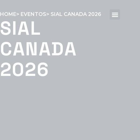
HOME
> EVENTOS
> SIAL CANADA 2026
SIAL
Sobre Nós
Soluções
Cases
Eventos
Blog
CANADA
2026