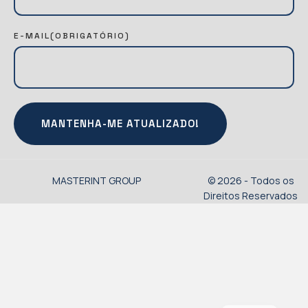
S
L
E-MAIL
(OBRIGATÓRIO)
A
T
T
E
R
(
O
B
R
MASTERINT GROUP
© 2026 - Todos os
I
Direitos Reservados
G
A
T
Ó
R
I
O