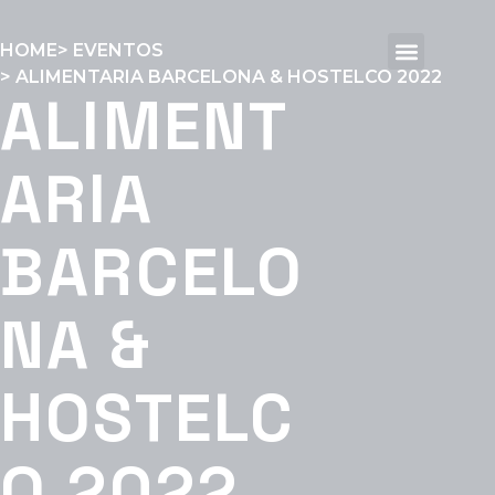
HOME
> EVENTOS
> ALIMENTARIA BARCELONA & HOSTELCO 2022
Sobre Nós
Soluções
Cases
Eventos
Blog
ALIMENT
ARIA
BARCELO
NA &
HOSTELC
O 2022