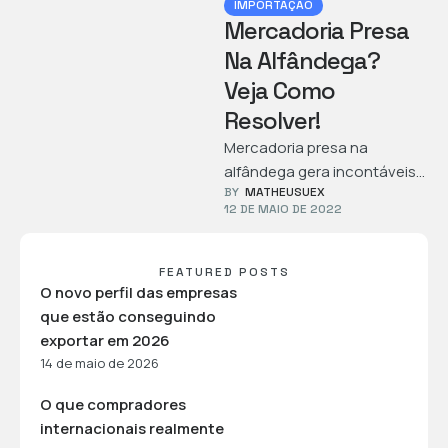
IMPORTAÇÃO
Mercadoria Presa
Na Alfândega?
Veja Como
Resolver!
Mercadoria presa na
alfândega gera incontáveis
BY  
MATHEUSUEX
prejuízos para quem
12 DE MAIO DE 2022
comercializa produtos com
o exterior. Como lidar?
FEATURED POSTS
O novo perfil das empresas
que estão conseguindo
exportar em 2026
14 de maio de 2026
O que compradores
internacionais realmente