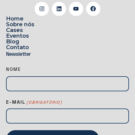
Home
Sobre nós
Cases
Eventos
Blog
Contato
Newsletter
N
NOME
E
W
S
L
E-MAIL
(OBRIGATÓRIO)
A
T
T
E
R