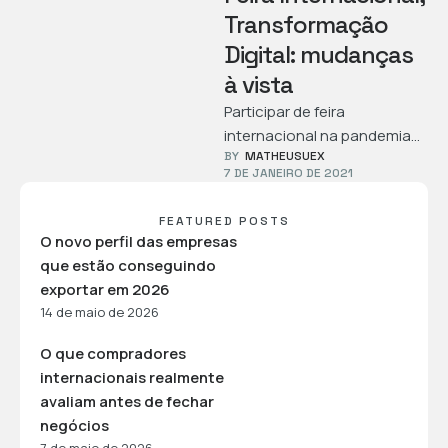
Transformação
Digital: mudanças
à vista
Participar de feira
internacional na pandemia
BY  
MATHEUSUEX
não é fácil. Incertezas com
7 DE JANEIRO DE 2021
adiamentos e
cancelamentos demandam
FEATURED POSTS
transformação digital de …
O novo perfil das empresas
que estão conseguindo
exportar em 2026
14 de maio de 2026
O que compradores
internacionais realmente
avaliam antes de fechar
negócios