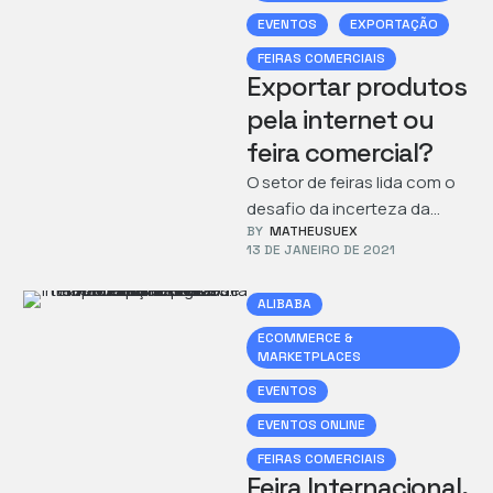
EVENTOS
EXPORTAÇÃO
FEIRAS COMERCIAIS
Exportar produtos
pela internet ou
feira comercial?
O setor de feiras lida com o
desafio da incerteza da
BY  
MATHEUSUEX
pandemia e empresas
13 DE JANEIRO DE 2021
buscam exportar produtos
pela …
ALIBABA
ECOMMERCE & 
MARKETPLACES
EVENTOS
EVENTOS ONLINE
FEIRAS COMERCIAIS
Feira Internacional,