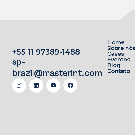
Home
Sobre nó
+55 11 97389-1488
Cases
sp-
Eventos
Blog
brazil@masterint.com
Contato