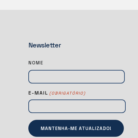
Newsletter
N
NOME
E
W
S
E-MAIL
(OBRIGATÓRIO)
L
A
T
T
E
R