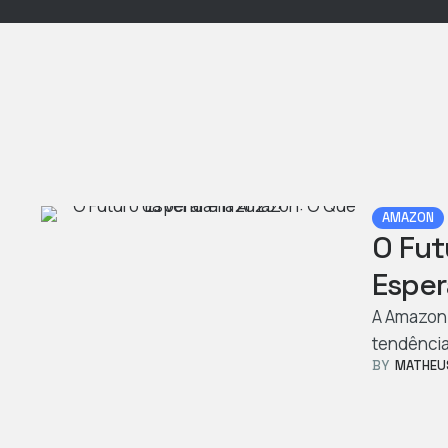
AMAZON
O Fut
Esper
A Amazon 
tendênci
BY  
MATHEU