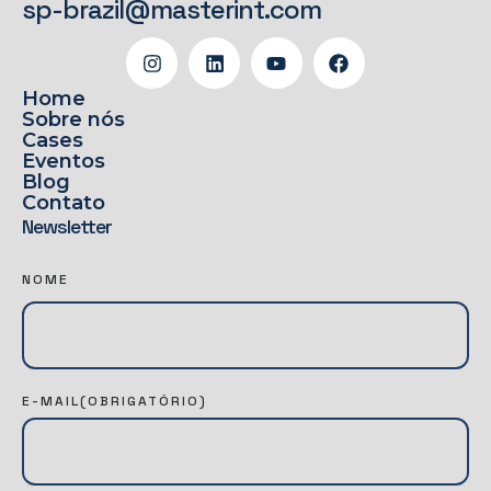
sp-brazil@masterint.com
Home
Sobre nós
Cases
Eventos
Blog
Contato
Newsletter
N
NOME
E
W
S
L
E-MAIL
(OBRIGATÓRIO)
A
T
T
E