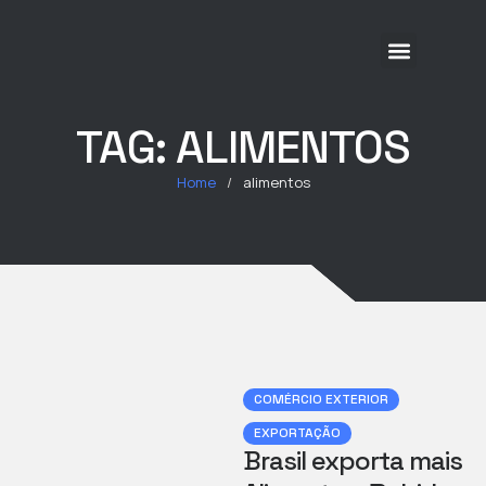
Sobre Nós
Soluções
Cases
Eventos
Blog
TAG:
ALIMENTOS
Home
/
alimentos
COMÉRCIO EXTERIOR
EXPORTAÇÃO
Brasil exporta mais