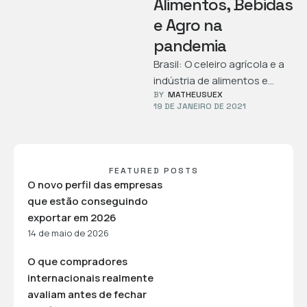
Alimentos, Bebidas
e Agro na
pandemia
Brasil: O celeiro agrícola e a
indústria de alimentos e
BY  
MATHEUSUEX
bebidas do mundo? Entre
19 DE JANEIRO DE 2021
2019-2020, a exportação de
…
FEATURED POSTS
O novo perfil das empresas
que estão conseguindo
exportar em 2026
14 de maio de 2026
O que compradores
internacionais realmente
avaliam antes de fechar